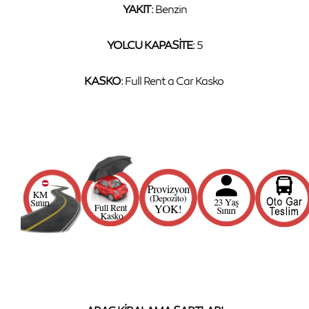
YAKIT
: Benzin
YOLCU
K
APASİTE
: 5
KASKO
: Full Rent a Car Kasko