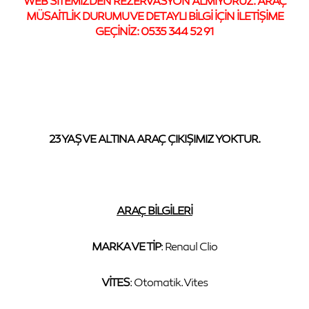
WEB SİTEMİZDEN REZERVASYON ALMIYORUZ. ARAÇ
MÜSAİTLİK DURUMU VE DETAYLI BİLGİ İÇİN İLETİŞİME
GEÇİNİZ: 0535 344 52 91
23 YAŞ VE ALTINA ARAÇ ÇIKIŞIMIZ YOKTUR.
ARAÇ BİLGİLERİ
MARKA VE TİP
: Renaul Clio
VİTES
: Otomatik. Vites