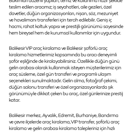
Bakımları düzenli yapılan, temiz ve kullanıma hazır şekilde
teslim edilen aracımız; iş seyahatleri, aile gezileri, özel
davetler, düğün organizasyonları, nişan, söz, mezuniyet
ve havalimanı transferleri için tercih edilebilir. Geniş iç
hacmi, rahat koltuk yapısı ve prestijli görünümü sayesinde
hem bireysel hem de kurumsal kullanımlar için uygundur.
Balıkesir VIP araç kiralama ve Balıkesir şoförlü araç
kiralama hizmetlerimiz kapsamında bu aracı deneyimli
şoför eşliğinde de kiralayabilirsiniz. Özellikle düğün günü
gelin arabası olarak kullanmak isteyen müşterilerimiz için
araç süsleme, özel gün transferi ve programlı ulaşım
seçenekleri sunulmaktadır. Gelin alma, fotoğraf çekimi,
düğün salonu transferi ve özel organizasyonlarda şık
görünümüyle dikkat çeken bu araç, özel günlerinize prestij
katar.
Balıkesir merkez, Ayvalık, Edremit, Burhaniye, Bandırma
ve çevre ilçelerde araç kiralama, VIP transfer, şoförlü araç
kiralama ve gelin arabası kiralama talepleriniz için hızlı